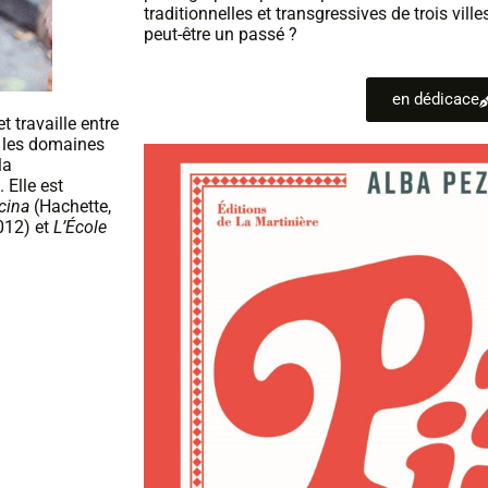
traditionnelles et transgressives de trois ville
peut-être un passé ?
en dédicace
et travaille entre
ns les domaines
la
 Elle est
cina
(Hachette,
012) et
L’École