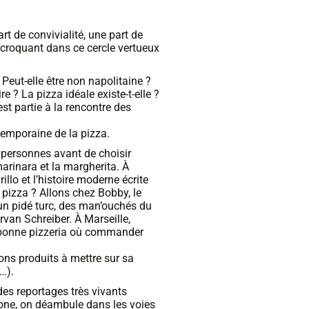
rt de convivialité, une part de
 croquant dans ce cercle vertueux
? Peut-elle être non napolitaine ?
re ? La pizza idéale existe-t-elle ?
st partie à la rencontre des
ntemporaine de la pizza.
0 personnes avant de choisir
marinara et la margherita. À
rillo et l’histoire moderne écrite
pizza ? Allons chez Bobby, le
un pidé turc, des man’ouchés du
rvan Schreiber. À Marseille,
 bonne pizzeria où commander
bons produits à mettre sur sa
e…).
des reportages très vivants
one, on déambule dans les voies