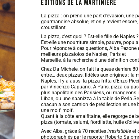
Éditions de la MartiniÈre
La pizza : on prend une part d’évasion, une pa
gourmandise absolue, et on y revient encore,
croustillant.
La pizza, c’est quoi ? Est-elle fille de Naples 
Est-elle une nourriture simple, pauvre, populai
Pour répondre à ces questions, Alba Pezone e
meilleurs pizzaiolos de Naples, Paris et
Marseille, à la recherche d’une définition co
Chez Da Michele, on fait la queue derrière 8
entre… deux pizzas, fidèles aux origines : la 
Naples, il y a aussi la pizza fritta d’Enzo Picci
par Vincenzo Capuano. À Paris, pizza ou pas 
plus napolitain des Parisiens, ou mangeons 
Liban, ou une naanizza à la table de Perla Se
chacun a son camion de prédilection et une
une moit’ moit’.
Quant à la côte amalfitaine, elle regorge de 
pizza (tomate, salumi, fiordilatte, huile d’oliv
Avec Alba, grâce à 70 recettes
irresistibile
et 
photographiés par le reporter Roberto Salom