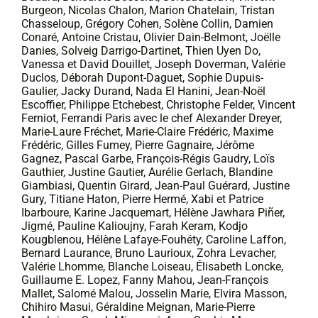
Burgeon, Nicolas Chalon, Marion Chatelain, Tristan
Chasseloup, Grégory Cohen, Solène Collin, Damien
Conaré, Antoine Cristau, Olivier Dain-Belmont, Joëlle
Danies, Solveig Darrigo-Dartinet, Thien Uyen Do,
Vanessa et David Douillet, Joseph Doverman, Valérie
Duclos, Déborah Dupont-Daguet, Sophie Dupuis-
Gaulier, Jacky Durand, Nada El Hanini, Jean-Noël
Escoffier, Philippe Etchebest, Christophe Felder, Vincent
Ferniot, Ferrandi Paris avec le chef Alexander Dreyer,
Marie-Laure Fréchet, Marie-Claire Frédéric, Maxime
Frédéric, Gilles Fumey, Pierre Gagnaire, Jérôme
Gagnez, Pascal Garbe, François-Régis Gaudry, Loïs
Gauthier, Justine Gautier, Aurélie Gerlach, Blandine
Giambiasi, Quentin Girard, Jean-Paul Guérard, Justine
Gury, Titiane Haton, Pierre Hermé, Xabi et Patrice
Ibarboure, Karine Jacquemart, Hélène Jawhara Piñer,
Jigmé, Pauline Kalioujny, Farah Keram, Kodjo
Kougblenou, Hélène Lafaye-Fouhéty, Caroline Laffon,
Bernard Laurance, Bruno Laurioux, Zohra Levacher,
Valérie Lhomme, Blanche Loiseau, Élisabeth Loncke,
Guillaume E. Lopez, Fanny Mahou, Jean-François
Mallet, Salomé Malou, Josselin Marie, Elvira Masson,
Chihiro Masui, Géraldine Meignan, Marie-Pierre