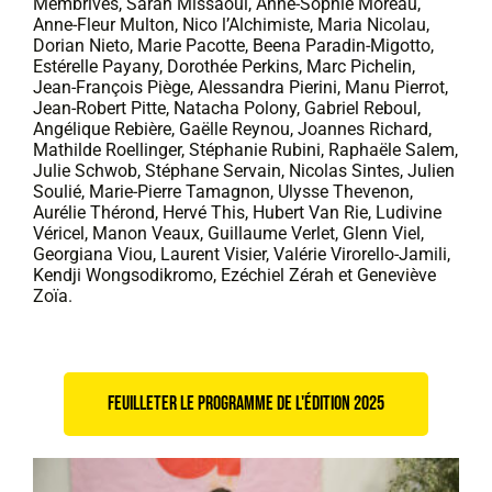
Membrives, Sarah Missaoui, Anne-Sophie Moreau,
Anne-Fleur Multon, Nico l’Alchimiste, Maria Nicolau,
Dorian Nieto, Marie Pacotte, Beena Paradin-Migotto,
Estérelle Payany, Dorothée Perkins, Marc Pichelin,
Jean-François Piège, Alessandra Pierini, Manu Pierrot,
Jean-Robert Pitte, Natacha Polony, Gabriel Reboul,
Angélique Rebière, Gaëlle Reynou, Joannes Richard,
Mathilde Roellinger, Stéphanie Rubini, Raphaële Salem,
Julie Schwob, Stéphane Servain, Nicolas Sintes, Julien
Soulié, Marie-Pierre Tamagnon, Ulysse Thevenon,
Aurélie Thérond, Hervé This, Hubert Van Rie, Ludivine
Véricel, Manon Veaux, Guillaume Verlet, Glenn Viel,
Georgiana Viou, Laurent Visier, Valérie Virorello-Jamili,
Kendji Wongsodikromo, Ezéchiel Zérah et Geneviève
Zoïa.
feuilleter le programme de l'édition 2025