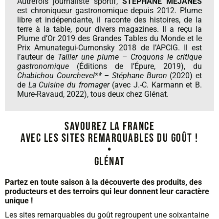
Autrefois journaliste sportif,
STÉPHANE MÉJANÈS
est chroniqueur gastronomique depuis 2012. Plume
libre et indépendante, il raconte des histoires, de la
terre à la table, pour divers magazines. Il a reçu la
Plume d’Or 2019 des Grandes Tables du Monde et le
Prix Amunategui-Curnonsky 2018 de l’APCIG. Il est
l’auteur de
Tailler une plume – Croquons le critique
gastronomique
(Éditions de l’Épure, 2019), du
Chabichou Courchevel** – Stéphane Buron
(2020) et
de
La Cuisine du fromager
(avec J.-C. Karmann et B.
Mure-Ravaud, 2022), tous deux chez Glénat.
SAVOUREZ LA FRANCE
AVEC LES SITES REMARQUABLES DU GOÛT !
•
glÉnat
Partez en toute saison à la découverte des produits, des
producteurs et des terroirs qui leur donnent leur caractère
unique !
Les sites remarquables du goût regroupent une soixantaine