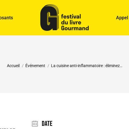
osants
Appel
Vous êtes ici :
Accueil
Événement
La cuisine anti-inflammatoire : éliminez…
Date