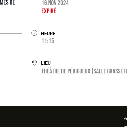
èmes de
16 Nov 2024
Expiré
HEURE
11:15
LIEU
Théâtre de Périgueux (salle Grassé R
A
A