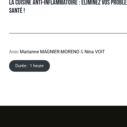
La cuisine anti-inflammatoire : éliminez vos probl
santé !
Avec
Marianne MAGNIER-MORENO
&
Nina VOIT
Durée : 1 heure