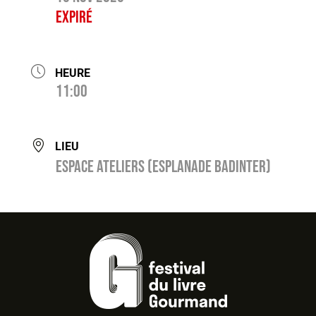
Expiré
HEURE
11:00
LIEU
Espace ateliers (esplanade Badinter)