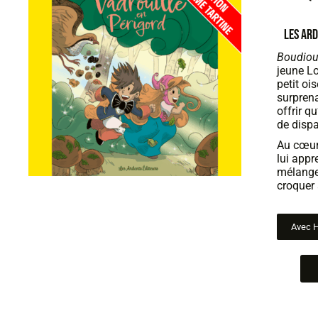
LES ARD
Boudio
jeune Lo
petit oi
surprena
offrir qu
de dispa
Au cœur
lui appr
mélangen
croquer 
Avec 