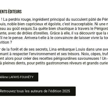
ENTS ÉDITEURS
u
! La perdrix rouge, ingrédient principal du succulent pâté de Pér
uis, noble bien capricieux et égoïste, c’est inacceptable. Ni une n
seau au goût exquis.Sa quête bien chaotique à travers le Périgord 
nte, avec de drôles d’oreilles. Grâce à elle, il va découvrir que l
’il ne le pense. Arrivera-t-elle à le convaincre de laisser vivre la 
rition ?
 de la forêt et de ses secrets, Lina embarque Louis dans une a
enant à respecter l’environnement et ses trésors. Noix, cèpes, truf
t alors pour créer des recettes périgourdines savoureuses ! Un co
à pleines dents, pour petits gastronomes rêveurs et grands curi
Hélène LAFAYE-FOUHÉTY
Retrouvez tous les auteurs de l'édition 2025